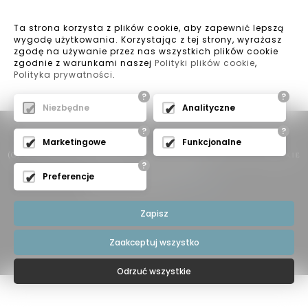
Ta strona korzysta z plików cookie, aby zapewnić lepszą
wygodę użytkowania. Korzystając z tej strony, wyrażasz
zgodę na używanie przez nas wszystkich plików cookie
zgodnie z warunkami naszej
Polityki plików cookie
,
Polityka prywatności
.
?
?
Niezbędne
Analityczne
?
?
Marketingowe
Funkcjonalne
2018 BK Meble
(C)
Meble z drewna litego - Wszelkie
?
Prawa Zastrzeżone
Preferencje
Projekt i realizacja
expo-net.pl
Zapisz
Zaakceptuj wszystko
Odrzuć wszystkie