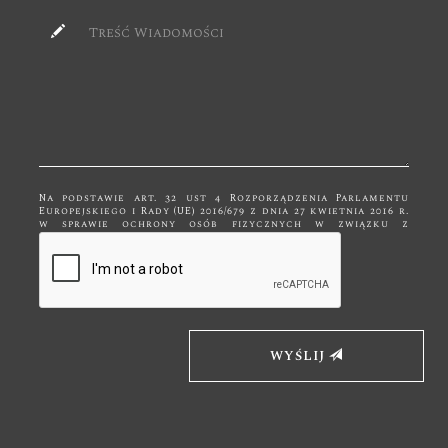
Na podstawie art. 32 ust 4 Rozporządzenia Parlamentu
Europejskiego i Rady (UE) 2016/679 z dnia 27 kwietnia 2016 r.
w sprawie ochrony osób fizycznych w związku z
przetwarzaniem danych osobowych i w sprawie
swobodnego przepływu takich danych, zwane dalej RODO
Państwa dane przetwarzane są tylko do celów
kontaktowych i nie będą udostępniane innym podmiotom
niż upoważnionym na podstawie przepisów prawa. Dane
będą przetwarzane tylko i wyłącznie do momentu
zrealizowania celu, dla którego zostały zebrane.
Administratorem podanych przez Panią/Pana danych
osobowych za pomocą formularza kontaktowego jest
Firma "Bk Meble" z siedzibą w Kętach, ul. Mickiewicza 19,
WYŚLIJ
32-650 Kęty. Wybierając drogę kontaktu z nami za pomocą
formularza kontaktowego, jednocześnie wyraża Pani/Pan
zgodę na przetwarzanie swoich danych osobowych takich
jak: imię, nazwisko, adres mailowy i telefon. Ma Pan/Pani
prawo dostępu do swoich danych osobowych, ich
sprostowania, usunięcia lub ograniczenia przetwarzania,
a także wniesienia sprzeciwu wobec przetwarzania. Jeśli