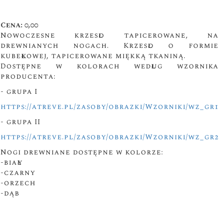
Cena: 0,00
Nowoczesne krzesło tapicerowane, na
drewnianych nogach. Krzesło o formie
kubełkowej, tapicerowane miękką tkaniną.
Dostępne w kolorach według wzornika
producenta:
- grupa I
https://atreve.pl/zasoby/obrazki/Wzorniki/wz_gr1
- grupa II
https://atreve.pl/zasoby/obrazki/Wzorniki/wz_gr2
Nogi drewniane dostępne w kolorze:
-biały
-czarny
-orzech
-dąb