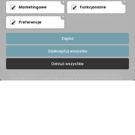
?
?
Marketingowe
Funkcjonalne
?
Preferencje
Zapisz
Zaakceptuj wszystko
Odrzuć wszystkie
Na podstawie art. 32 ust 4 Rozporządzenia Parlamentu
Europejskiego i Rady (UE) 2016/679 z dnia 27 kwietnia 2016 r.
w sprawie ochrony osób fizycznych w związku z
przetwarzaniem danych osobowych i w sprawie
swobodnego przepływu takich danych, zwane dalej RODO
Państwa dane przetwarzane są tylko do celów
kontaktowych i nie będą udostępniane innym podmiotom
niż upoważnionym na podstawie przepisów prawa. Dane
będą przetwarzane tylko i wyłącznie do momentu
zrealizowania celu, dla którego zostały zebrane.
Administratorem podanych przez Panią/Pana danych
osobowych za pomocą formularza kontaktowego jest
Firma "Bk Meble" z siedzibą w Kętach, ul. Mickiewicza 19,
WYŚLIJ
32-650 Kęty. Wybierając drogę kontaktu z nami za pomocą
formularza kontaktowego, jednocześnie wyraża Pani/Pan
zgodę na przetwarzanie swoich danych osobowych takich