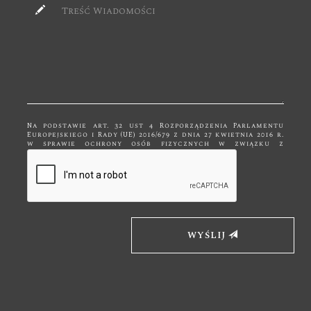
Na podstawie art. 32 ust 4 Rozporządzenia Parlamentu
Europejskiego i Rady (UE) 2016/679 z dnia 27 kwietnia 2016 r.
w sprawie ochrony osób fizycznych w związku z
przetwarzaniem danych osobowych i w sprawie
swobodnego przepływu takich danych, zwane dalej RODO
Państwa dane przetwarzane są tylko do celów
kontaktowych i nie będą udostępniane innym podmiotom
niż upoważnionym na podstawie przepisów prawa. Dane
będą przetwarzane tylko i wyłącznie do momentu
zrealizowania celu, dla którego zostały zebrane.
Administratorem podanych przez Panią/Pana danych
osobowych za pomocą formularza kontaktowego jest
Firma "Bk Meble" z siedzibą w Kętach, ul. Mickiewicza 19,
WYŚLIJ
32-650 Kęty. Wybierając drogę kontaktu z nami za pomocą
formularza kontaktowego, jednocześnie wyraża Pani/Pan
zgodę na przetwarzanie swoich danych osobowych takich
jak: imię, nazwisko, adres mailowy i telefon. Ma Pan/Pani
prawo dostępu do swoich danych osobowych, ich
sprostowania, usunięcia lub ograniczenia przetwarzania,
a także wniesienia sprzeciwu wobec przetwarzania. Jeśli
ktoś naruszy bezpieczeństwo Pana/Pani danych