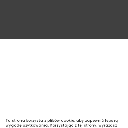
osobowych, przysługuje Panu/Pani prawo złożenia skargi
do Prezesa Urzędu Ochrony Danych Osobowych.
Ta strona korzysta z plików cookie, aby zapewnić lepszą
wygodę użytkowania. Korzystając z tej strony, wyrażasz