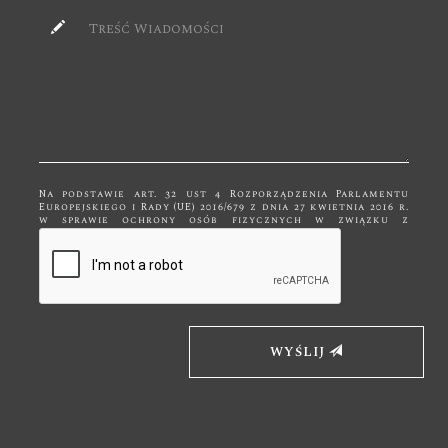
Na podstawie art. 32 ust 4 Rozporządzenia Parlamentu
Europejskiego i Rady (UE) 2016/679 z dnia 27 kwietnia 2016 r.
w sprawie ochrony osób fizycznych w związku z
przetwarzaniem danych osobowych i w sprawie
swobodnego przepływu takich danych, zwane dalej RODO
Państwa dane przetwarzane są tylko do celów
kontaktowych i nie będą udostępniane innym podmiotom
niż upoważnionym na podstawie przepisów prawa. Dane
będą przetwarzane tylko i wyłącznie do momentu
zrealizowania celu, dla którego zostały zebrane.
Administratorem podanych przez Panią/Pana danych
osobowych za pomocą formularza kontaktowego jest
Firma "Bk Meble" z siedzibą w Kętach, ul. Mickiewicza 19,
WYŚLIJ
32-650 Kęty. Wybierając drogę kontaktu z nami za pomocą
formularza kontaktowego, jednocześnie wyraża Pani/Pan
zgodę na przetwarzanie swoich danych osobowych takich
jak: imię, nazwisko, adres mailowy i telefon. Ma Pan/Pani
prawo dostępu do swoich danych osobowych, ich
sprostowania, usunięcia lub ograniczenia przetwarzania,
a także wniesienia sprzeciwu wobec przetwarzania. Jeśli