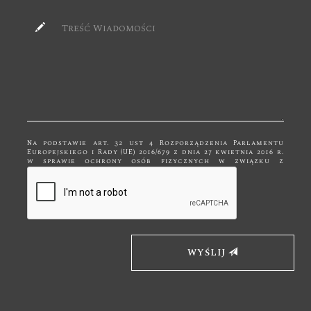
Na podstawie art. 32 ust 4 Rozporządzenia Parlamentu
Europejskiego i Rady (UE) 2016/679 z dnia 27 kwietnia 2016 r.
w sprawie ochrony osób fizycznych w związku z
przetwarzaniem danych osobowych i w sprawie
swobodnego przepływu takich danych, zwane dalej RODO
Państwa dane przetwarzane są tylko do celów
kontaktowych i nie będą udostępniane innym podmiotom
niż upoważnionym na podstawie przepisów prawa. Dane
będą przetwarzane tylko i wyłącznie do momentu
zrealizowania celu, dla którego zostały zebrane.
Administratorem podanych przez Panią/Pana danych
osobowych za pomocą formularza kontaktowego jest
Firma "Bk Meble" z siedzibą w Kętach, ul. Mickiewicza 19,
WYŚLIJ
32-650 Kęty. Wybierając drogę kontaktu z nami za pomocą
formularza kontaktowego, jednocześnie wyraża Pani/Pan
zgodę na przetwarzanie swoich danych osobowych takich
jak: imię, nazwisko, adres mailowy i telefon. Ma Pan/Pani
prawo dostępu do swoich danych osobowych, ich
sprostowania, usunięcia lub ograniczenia przetwarzania,