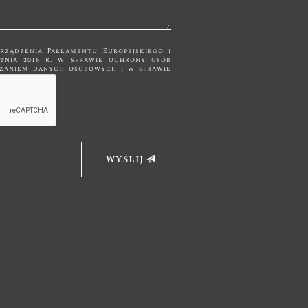
orządzenia Parlamentu Europejskiego i
ietnia 2016 r. w sprawie ochrony osób
m danych osobowych i w sprawie
nych, zwane dalej RODO Państwa dane
kontaktowych i nie będą udostępniane
 Dane
cznie do momentu zrealizowania celu,
ularza kontaktowego jest Firma "Bk
ickiewicza 19, 32-650 Kęty. Wybierając
omocą formularza kontaktowego,
swoich danych
 telefon. Ma
WYŚLIJ
obowych, ich sprostowania,
warzania, a także wniesienia sprzeciwu
ni prawo złożenia skargi do Prezesa
ch.