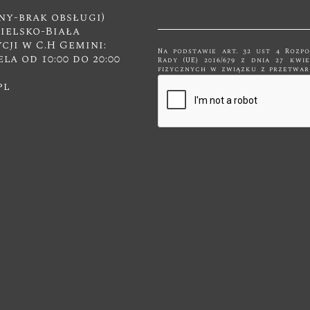
ny-brak obsługi)
Bielsko-Biała
ji w C.H Gemini:
Na podstawie art. 32 ust 4 Rozp
ela od 10:00 do 20:00
Rady (UE) 2016/679 z dnia 27 kw
fizycznych w związku z przetwarzanie
swobodnego przepływu takich da
pl
przetwarzane są tylko do celów 
innym podmiotom niż upoważnionym na podstawie przepisów prawa.
będą przetwarzane tylko i wyłą
dla którego zostały zebrane. Administratorem podanych przez Panią/Pana
danych osobowych za pomocą form
Meble" z siedzibą w Kętach, ul. M
drogę kontaktu z nami za p
jednocześnie wyraża Pani/Pan zgodę na przetwarzanie 
osobowych takich jak: imię, nazwisko, adres mailowy i
Pan/Pani prawo dostępu do swoich danych os
usunięcia lub ograniczenia przet
wobec przetwarzania. Jeśli ktoś naruszy bezpieczeństwo Pana/Pani danych
osobowych, przysługuje Panu/Pa
Urzędu Ochrony Danych Osobowy