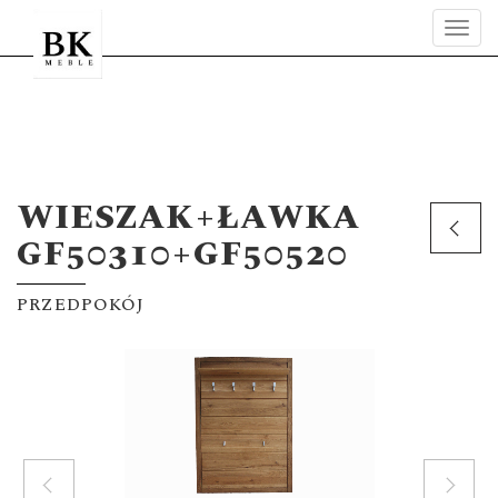
Tog
navi
WIESZAK+ŁAWKA
GF50310+GF50520
PRZEDPOKÓJ