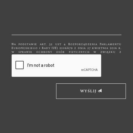
Na podstawie art. 32 ust 4 Rozporządzenia Parlamentu
Europejskiego i Rady (UE) 2016/679 z dnia 27 kwietnia 2016 r.
w sprawie ochrony osób fizycznych w związku z
przetwarzaniem danych osobowych i w sprawie
swobodnego przepływu takich danych, zwane dalej RODO
Państwa dane przetwarzane są tylko do celów
kontaktowych i nie będą udostępniane innym podmiotom
niż upoważnionym na podstawie przepisów prawa. Dane
będą przetwarzane tylko i wyłącznie do momentu
zrealizowania celu, dla którego zostały zebrane.
Administratorem podanych przez Panią/Pana danych
osobowych za pomocą formularza kontaktowego jest
Firma "Bk Meble" z siedzibą w Kętach, ul. Mickiewicza 19,
WYŚLIJ
32-650 Kęty. Wybierając drogę kontaktu z nami za pomocą
formularza kontaktowego, jednocześnie wyraża Pani/Pan
zgodę na przetwarzanie swoich danych osobowych takich
jak: imię, nazwisko, adres mailowy i telefon. Ma Pan/Pani
prawo dostępu do swoich danych osobowych, ich
sprostowania, usunięcia lub ograniczenia przetwarzania,
a także wniesienia sprzeciwu wobec przetwarzania. Jeśli
ktoś naruszy bezpieczeństwo Pana/Pani danych
osobowych, przysługuje Panu/Pani prawo złożenia skargi
do Prezesa Urzędu Ochrony Danych Osobowych.