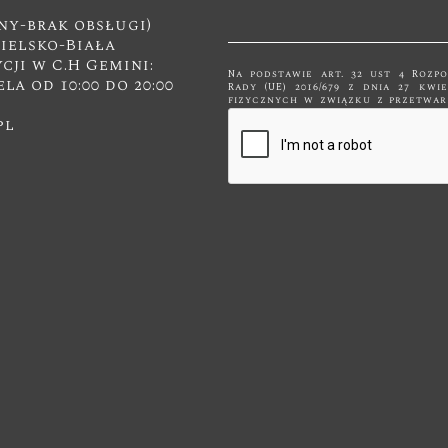
ny-brak obsługi)
Bielsko-Biała
ji w C.H Gemini:
Na podstawie art. 32 ust 4 Rozp
ela od 10:00 do 20:00
Rady (UE) 2016/679 z dnia 27 kw
fizycznych w związku z przetwarzanie
swobodnego przepływu takich da
pl
przetwarzane są tylko do celów 
innym podmiotom niż upoważnionym na podstawie przepisów prawa.
będą przetwarzane tylko i wyłą
dla którego zostały zebrane. Administratorem podanych przez Panią/Pana
danych osobowych za pomocą form
Meble" z siedzibą w Kętach, ul. M
drogę kontaktu z nami za p
jednocześnie wyraża Pani/Pan zgodę na przetwarzanie 
osobowych takich jak: imię, nazwisko, adres mailowy i
Pan/Pani prawo dostępu do swoich danych os
usunięcia lub ograniczenia przet
wobec przetwarzania. Jeśli ktoś naruszy bezpieczeństwo Pana/Pani danych
osobowych, przysługuje Panu/Pa
Urzędu Ochrony Danych Osobowy