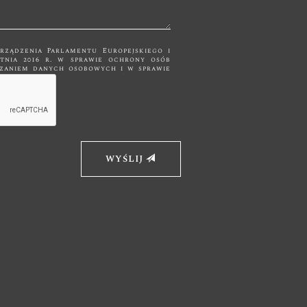
orządzenia Parlamentu Europejskiego i
ietnia 2016 r. w sprawie ochrony osób
m danych osobowych i w sprawie
nych, zwane dalej RODO Państwa dane
kontaktowych i nie będą udostępniane
 Dane
cznie do momentu zrealizowania celu,
ularza kontaktowego jest Firma "Bk
ickiewicza 19, 32-650 Kęty. Wybierając
omocą formularza kontaktowego,
swoich danych
 telefon. Ma
WYŚLIJ
obowych, ich sprostowania,
warzania, a także wniesienia sprzeciwu
ni prawo złożenia skargi do Prezesa
ch.