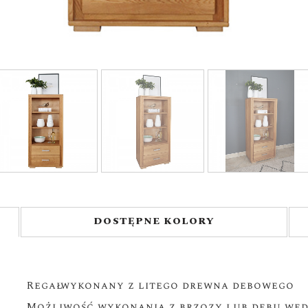
DOSTĘPNE KOLORY
Regał wykonany z litego drewna debowego
Możliwość wykonania z brzozy lub dębu wed