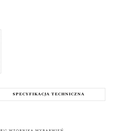
SPECYFIKACJA TECHNICZNA
ług wzornika wybarwień