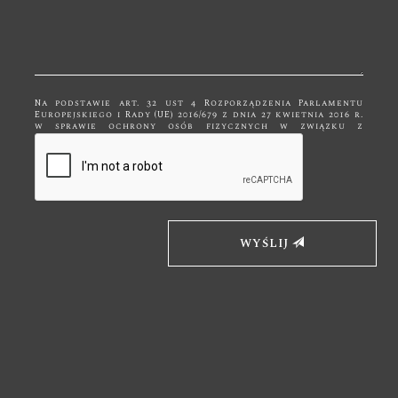
Na podstawie art. 32 ust 4 Rozporządzenia Parlamentu
Europejskiego i Rady (UE) 2016/679 z dnia 27 kwietnia 2016 r.
w sprawie ochrony osób fizycznych w związku z
przetwarzaniem danych osobowych i w sprawie
swobodnego przepływu takich danych, zwane dalej RODO
Państwa dane przetwarzane są tylko do celów
kontaktowych i nie będą udostępniane innym podmiotom
niż upoważnionym na podstawie przepisów prawa. Dane
będą przetwarzane tylko i wyłącznie do momentu
zrealizowania celu, dla którego zostały zebrane.
Administratorem podanych przez Panią/Pana danych
osobowych za pomocą formularza kontaktowego jest
Firma "Bk Meble" z siedzibą w Kętach, ul. Mickiewicza 19,
WYŚLIJ
32-650 Kęty. Wybierając drogę kontaktu z nami za pomocą
formularza kontaktowego, jednocześnie wyraża Pani/Pan
zgodę na przetwarzanie swoich danych osobowych takich
jak: imię, nazwisko, adres mailowy i telefon. Ma Pan/Pani
prawo dostępu do swoich danych osobowych, ich
sprostowania, usunięcia lub ograniczenia przetwarzania,
a także wniesienia sprzeciwu wobec przetwarzania. Jeśli
ktoś naruszy bezpieczeństwo Pana/Pani danych
osobowych, przysługuje Panu/Pani prawo złożenia skargi
do Prezesa Urzędu Ochrony Danych Osobowych.