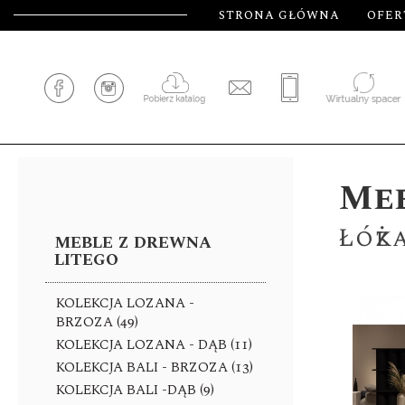
STRONA GŁÓWNA
OFER
KATEGORIE
PRODUKTÓW
Meb
Łóżk
MEBLE Z DREWNA
LITEGO
KOLEKCJA LOZANA -
BRZOZA (49)
KOLEKCJA LOZANA - DĄB (11)
KOLEKCJA BALI - BRZOZA (13)
KOLEKCJA BALI -DĄB (9)