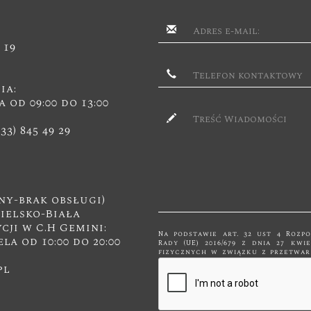
 19
ia:
a od 09:00 do 13:00
(33) 845 49 29
2
ny-brak obsługi)
Bielsko-Biała
ji w C.H Gemini:
Na podstawie art. 32 ust 4 Rozp
ela od 10:00 do 20:00
Rady (UE) 2016/679 z dnia 27 kw
fizycznych w związku z przetwarzanie
swobodnego przepływu takich da
pl
przetwarzane są tylko do celów 
innym podmiotom niż upoważnionym na podstawie przepisów prawa.
będą przetwarzane tylko i wyłą
dla którego zostały zebrane. Administratorem podanych przez Panią/Pana
danych osobowych za pomocą form