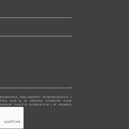
orządzenia Parlamentu Europejskiego i
ietnia 2016 r. w sprawie ochrony osób
m danych osobowych i w sprawie
nych, zwane dalej RODO Państwa dane
kontaktowych i nie będą udostępniane
 Dane
cznie do momentu zrealizowania celu,
ularza kontaktowego jest Firma "Bk