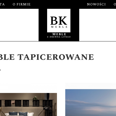
TA
O FIRMIE
NOWOŚCI
le tapicerowane
a