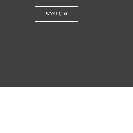
ickiewicza 19, 32-650 Kęty. Wybierając
omocą formularza kontaktowego,
swoich danych
 telefon. Ma
WYŚLIJ
obowych, ich sprostowania,
warzania, a także wniesienia sprzeciwu
ni prawo złożenia skargi do Prezesa
ch.