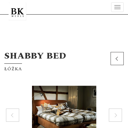
Tog
navi
SHABBY BED
ŁÓŻKA