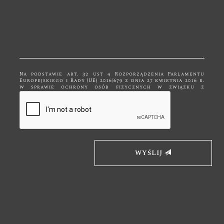
Na podstawie art. 32 ust 4 Rozporządzenia Parlamentu
Europejskiego i Rady (UE) 2016/679 z dnia 27 kwietnia 2016 r.
w sprawie ochrony osób fizycznych w związku z
przetwarzaniem danych osobowych i w sprawie
swobodnego przepływu takich danych, zwane dalej RODO
Państwa dane przetwarzane są tylko do celów
kontaktowych i nie będą udostępniane innym podmiotom
niż upoważnionym na podstawie przepisów prawa. Dane
będą przetwarzane tylko i wyłącznie do momentu
zrealizowania celu, dla którego zostały zebrane.
Administratorem podanych przez Panią/Pana danych
osobowych za pomocą formularza kontaktowego jest
Firma "Bk Meble" z siedzibą w Kętach, ul. Mickiewicza 19,
WYŚLIJ
32-650 Kęty. Wybierając drogę kontaktu z nami za pomocą
formularza kontaktowego, jednocześnie wyraża Pani/Pan
zgodę na przetwarzanie swoich danych osobowych takich
jak: imię, nazwisko, adres mailowy i telefon. Ma Pan/Pani
prawo dostępu do swoich danych osobowych, ich
sprostowania, usunięcia lub ograniczenia przetwarzania,
a także wniesienia sprzeciwu wobec przetwarzania. Jeśli
ktoś naruszy bezpieczeństwo Pana/Pani danych
osobowych, przysługuje Panu/Pani prawo złożenia skargi
do Prezesa Urzędu Ochrony Danych Osobowych.