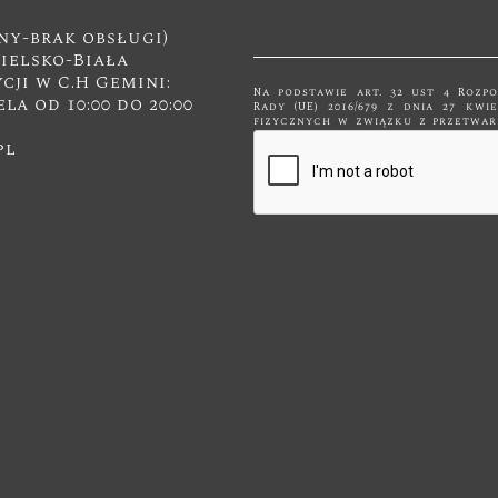
ny-brak obsługi)
Bielsko-Biała
ji w C.H Gemini:
Na podstawie art. 32 ust 4 Rozp
ela od 10:00 do 20:00
Rady (UE) 2016/679 z dnia 27 kw
fizycznych w związku z przetwarzanie
swobodnego przepływu takich da
pl
przetwarzane są tylko do celów 
innym podmiotom niż upoważnionym na podstawie przepisów prawa.
będą przetwarzane tylko i wyłą
dla którego zostały zebrane. Administratorem podanych przez Panią/Pana
danych osobowych za pomocą form
Meble" z siedzibą w Kętach, ul. M
drogę kontaktu z nami za p
jednocześnie wyraża Pani/Pan zgodę na przetwarzanie 
osobowych takich jak: imię, nazwisko, adres mailowy i
Pan/Pani prawo dostępu do swoich danych os
usunięcia lub ograniczenia przet
wobec przetwarzania. Jeśli ktoś naruszy bezpieczeństwo Pana/Pani danych
osobowych, przysługuje Panu/Pa
Urzędu Ochrony Danych Osobowy