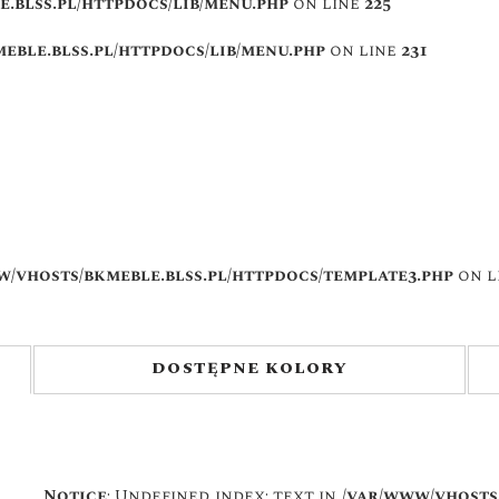
.blss.pl/httpdocs/lib/menu.php
on line
225
eble.blss.pl/httpdocs/lib/menu.php
on line
231
w/vhosts/bkmeble.blss.pl/httpdocs/template3.php
on l
DOSTĘPNE KOLORY
Notice
: Undefined index: text in
/var/www/vhosts/