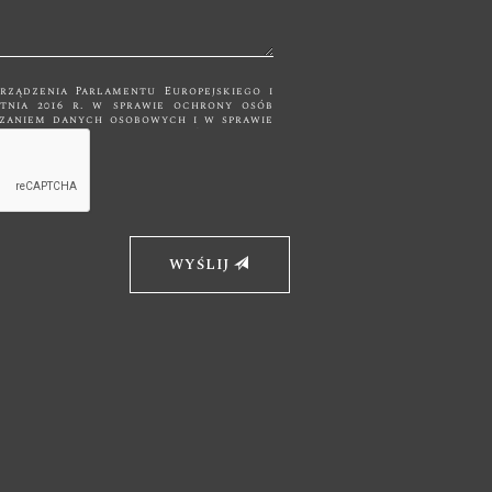
orządzenia Parlamentu Europejskiego i
ietnia 2016 r. w sprawie ochrony osób
m danych osobowych i w sprawie
nych, zwane dalej RODO Państwa dane
kontaktowych i nie będą udostępniane
 Dane
cznie do momentu zrealizowania celu,
ularza kontaktowego jest Firma "Bk
ickiewicza 19, 32-650 Kęty. Wybierając
omocą formularza kontaktowego,
swoich danych
 telefon. Ma
WYŚLIJ
obowych, ich sprostowania,
warzania, a także wniesienia sprzeciwu
ni prawo złożenia skargi do Prezesa
ch.